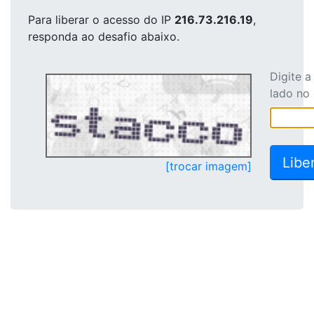
Para liberar o acesso
do IP
216.73.216.19
,
responda ao desafio abaixo.
Digite 
lado no
[trocar imagem]