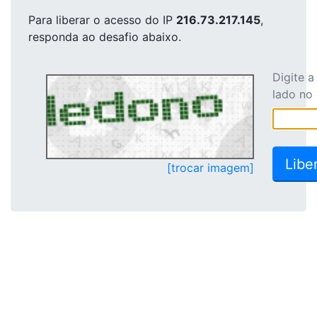
Para liberar o acesso
do IP
216.73.217.145
,
responda ao desafio abaixo.
Digite 
lado no
[trocar imagem]