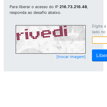
Para liberar o acesso
do IP
216.73.216.48
,
responda ao desafio abaixo.
Digite 
lado no
[trocar imagem]